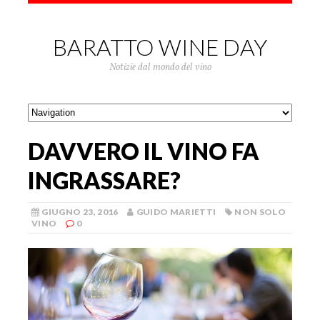
BARATTO WINE DAY
Notizie dal mondo del vino
DAVVERO IL VINO FA
INGRASSARE?
GIUGNO 23, 2016
GUIDO MARIETTI
NON SOLO
VINO
0