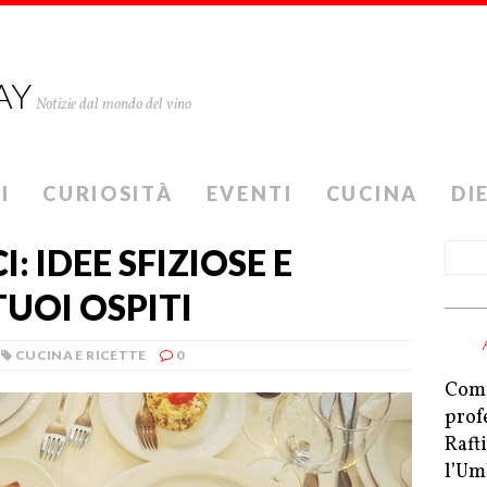
AY
Notizie dal mondo del vino
I
CURIOSITÀ
EVENTI
CUCINA
DI
: IDEE SFIZIOSE E
TUOI OSPITI
CUCINA E RICETTE
0
Come
prof
Raft
l’Um