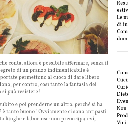
Rest
esti
Le n
di in
Come
dome
he conta, allora è possibile affermare, senza il
l segreto di un pranzo indimenticabile è
Cons
e portate permettono al cuoco di dare libero
Cuci
dono, per contro, così tanto la fantasia dei
Curi
si può resistere!
Diet
Even
subito e poi prenderne un altro: perché si ha
Non 
hé è tanto buono! Ovviamente ci sono antipasti
Prod
o lunghe e laboriose: non preoccupatevi,
Vini