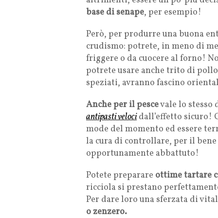
altrimenti, essere un po’ più deci
base di senape
, per esempio!
Però, per produrre una buona entr
crudismo: potrete, in meno di me
friggere o da cuocere al forno! N
potrete usare anche trito di poll
speziati, avranno fascino oriental
Anche per il pesce
vale lo stesso
antipasti veloci
dall’effetto sicuro! 
mode del momento ed essere terri
la cura di controllare, per il bene
opportunamente abbattuto!
Potete preparare
ottime tartare 
ricciola si prestano perfettamente
Per dare loro una sferzata di vita
o zenzero.