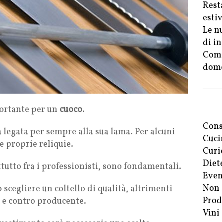
Rest
esti
Le n
di in
Come
dome
ortante per un
cuoco
.
Cons
a legata per sempre alla sua lama. Per alcuni
Cuci
e proprie reliquie.
Curi
Diet
ttutto fra i professionisti, sono fondamentali.
Even
Non 
 scegliere un coltello di qualità, altrimenti
Prod
e e contro producente.
Vini