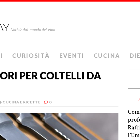
AY
Notizie dal mondo del vino
I
CURIOSITÀ
EVENTI
CUCINA
DI
ORI PER COLTELLI DA
CUCINA E RICETTE
0
Come
prof
Raft
l’Um