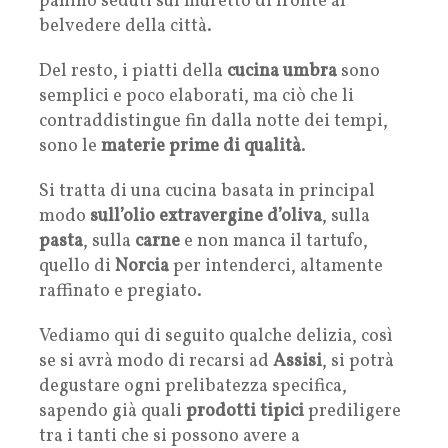
panino seduti sul muretto di fronte al
belvedere della città.
Del resto, i piatti della
cucina umbra
sono
semplici e poco elaborati, ma ciò che li
contraddistingue fin dalla notte dei tempi,
sono le
materie prime di qualità
.
Si tratta di una cucina basata in principal
modo
sull’olio extravergine d’oliva
, sulla
pasta
, sulla
carne
e non manca il tartufo,
quello di
Norcia
per intenderci, altamente
raffinato e pregiato.
Vediamo qui di seguito qualche delizia, così
se si avrà modo di recarsi ad
Assisi
, si potrà
degustare ogni prelibatezza specifica,
sapendo già quali
prodotti tipici
prediligere
tra i tanti che si possono avere a