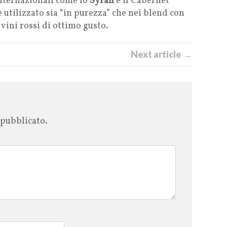
internazionali come lo
Syrah
e il Cabernet
 utilizzato sia “in purezza” che nei blend con
i vini rossi di ottimo gusto.
Next article →
 pubblicato.