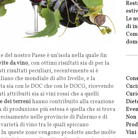
Rest
esti
Le n
di in
Come
dome
e del nostro Paese è un’isola nella quale fin
vite da vino
, con ottimi risultati sia di per la
sti risultati peculiari, recentemente si è
liano che mondiale di alto livello, e la
Cons
ata sia con le DOC che con le DOCG, ricevendo
Cuci
 attribuiti sia ai vini rossi che a quelli
Curi
e dei terreni
hanno contribuito alla creazione
Diet
a di produzione più estesa è quella che si trova
Even
precisamente nelle provincie di Palermo e di
Non 
arietà di vino tra le quali spiccano
Prod
. In queste zone vengono prodotte anche molte
Vini