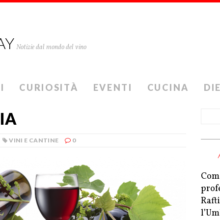
AY
Notizie dal mondo del vino
I
CURIOSITÀ
EVENTI
CUCINA
DI
LIA
VINI E CANTINE
0
Come
prof
Raft
l’Um