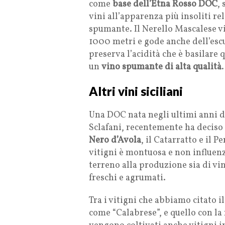
come
base dell’Etna Rosso DOC
,
vini all’apparenza più insoliti r
spumante. Il Nerello Mascalese vie
1000 metri e gode anche dell’escu
preserva l’acidità che è basilare 
un
vino spumante di alta qualità
.
Altri vini siciliani
Una DOC nata negli ultimi anni de
Sclafani, recentemente ha deciso d
Nero d’Avola
, il Catarratto e il 
vitigni è montuosa e non influenz
terreno alla produzione sia di vin
freschi e agrumati.
Tra i vitigni che abbiamo citato i
come “Calabrese”, e quello con la